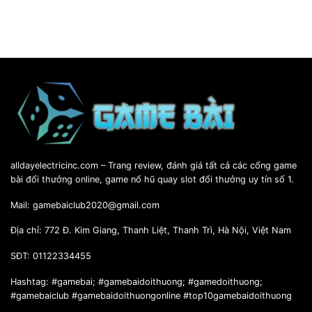
alldayelectricinc.com – Trang review, đánh giá tất cả các cổng game
bài đổi thưởng online, game nổ hũ quay slot đổi thưởng uy tín số 1.
Mail:
gamebaiclub2020@gmail.com
Địa chỉ: 772 Đ. Kim Giang, Thanh Liệt, Thanh Trì, Hà Nội, Việt Nam
SĐT: 01122334455
Hashtag: #gamebai; #gamebaidoithuong; #gamedoithuong;
#gamebaiclub #gamebaidoithuongonline #top10gamebaidoithuong