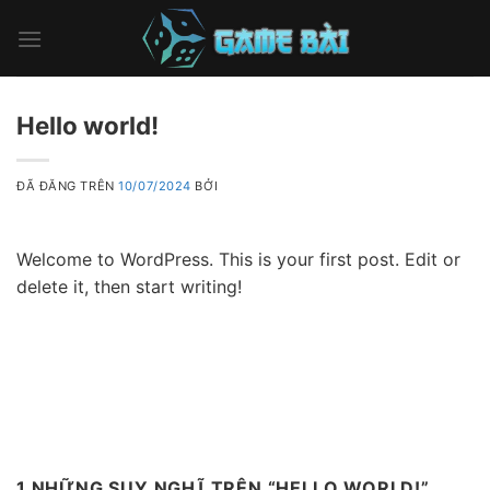
Chuyển
đến
nội
dung
Hello world!
ĐÃ ĐĂNG TRÊN
10/07/2024
BỞI
Welcome to WordPress. This is your first post. Edit or
delete it, then start writing!
1 NHỮNG SUY NGHĨ TRÊN “
HELLO WORLD!
”