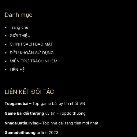
Danh mục
Trang chủ
GIỚI THIỆU
CHÍNH SÁCH BẢO MẬT
ĐIỀU KHOẢN SỬ DỤNG
MIỄN TRỪ TRÁCH NHIỆM
LIÊN HỆ
LIÊN KẾT ĐỐI TÁC
Topgamebai
– Top game bài uy tín nhất VN
Game bài đổi thưởng
uy tín – Topdoithuong
Nhacaiuytin.living –
Top nhà cái tặng tiền mới nhất
Gamedoithuong
online 2023