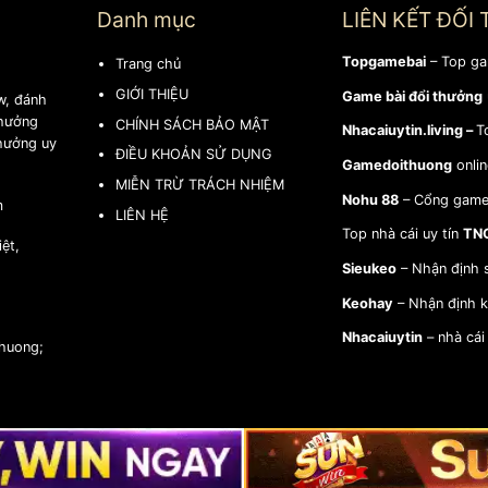
Danh mục
LIÊN KẾT ĐỐI 
Topgamebai
– Top ga
Trang chủ
GIỚI THIỆU
Game bài đổi thưởng
w, đánh
thưởng
CHÍNH SÁCH BẢO MẬT
Nhacaiuytin.living –
T
thưởng uy
ĐIỀU KHOẢN SỬ DỤNG
Gamedoithuong
onli
MIỄN TRỪ TRÁCH NHIỆM
Nohu 88
– Cổng gam
m
LIÊN HỆ
Top nhà cái uy tín
TN
ệt,
Sieukeo
– Nhận định s
Keohay
– Nhận định k
Nhacaiuytin
– nhà cái
huong;