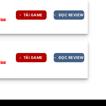
TẢI GAME
ĐỌC REVIEW
TẢI GAME
ĐỌC REVIEW