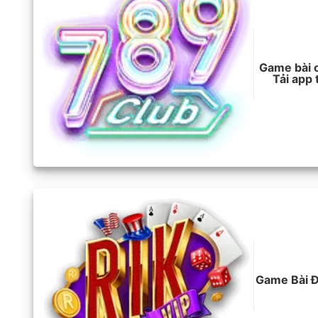
Game bài o
Tải app
Game Bài Đ