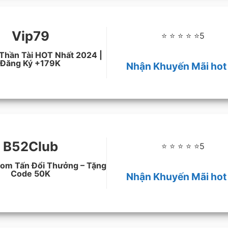
Vip79
⭐ ⭐ ⭐ ⭐ ⭐5
Thần Tài HOT Nhất 2024 |
Đăng Ký +179K
Nhận Khuyến Mãi hot
B52Club
⭐ ⭐ ⭐ ⭐ ⭐5
om Tấn Đổi Thưởng – Tặng
Code 50K
Nhận Khuyến Mãi hot