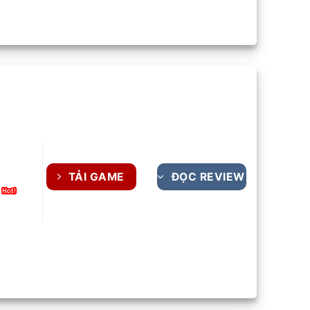
TẢI GAME
ĐỌC REVIEW